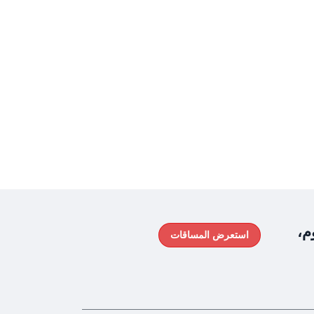
م،
استعرض المساقات