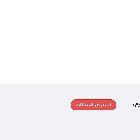
م،
استعرض المساقات